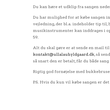
Du kan høre et udklip fra sangen nede
Du har mulighed for at købe sangen in
vejledning, der bl.a. indeholder tip til
musikinstrumenter kan inddrages i o
59.
Alt du skal gøre er at sende en mail ti
kontakt@ullalauhyldgaard.dk
, så sen
så snart den er betalt, får du både san
Rigtig god fornøjelse med bukkebruse
P.S. Hvis du kun vil købe sangen er det 