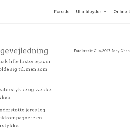
Forside
Ulla tilbyder
Online t
egevejledning
Fotokredit: Clio, 2017. Jody Ghan
sk lille historie, som
olde sig til, men som
 teaterstykke og vækker
kken.
derstøtte jeres leg
. akkompagnere en
erstykke.