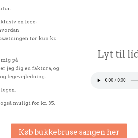
nfor.
klusiv en lege-
, hvordan
psætningen for kun kr.
Lyt til 
l mig på
der jeg dig en faktura, og
g og legevejledning.
 legen.
også muligt for kr. 35.
Køb bukkebruse sangen her