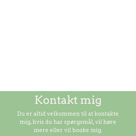
Da jeg indspillede sangene på CD’en til
min bog: Nærværsøvelser med børn,
gik det op for mig, at musik bor...
Kontakt mig
Du er altid velkommen til at kontakte
mig, hvis du har spørgsmål, vil høre
mere eller vil booke mig.