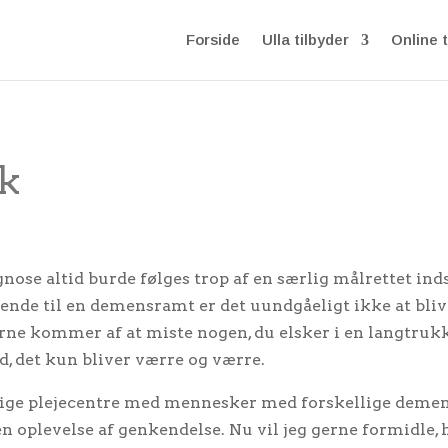
Forside
Ulla tilbyder
Online t
k
gnose altid burde følges trop af en særlig målrettet i
nde til en demensramt er det uundgåeligt ikke at bliv
erne kommer af at miste nogen, du elsker i en langtrukk
ed, det kun bliver værre og værre.
ellige plejecentre med mennesker med forskellige de
 oplevelse af genkendelse. Nu vil jeg gerne formidle,