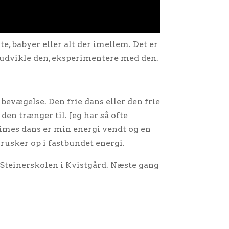
, babyer eller alt der imellem. Det er
e, udvikle den, eksperimentere med den.
 bevægelse. Den frie dans eller den frie
en trænger til. Jeg har så ofte
times dans er min energi vendt og en
rusker op i fastbundet energi.
teinerskolen i Kvistgård. Næste gang