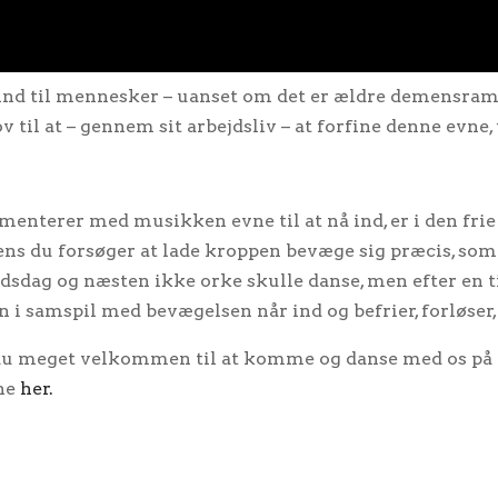
 ind til mennesker – uanset om det er ældre demensramte
v til at – gennem sit arbejdsliv – at forfine denne evn
menterer med musikken evne til at nå ind, er i den frie
ens du forsøger at lade kroppen bevæge sig præcis, som d
dsdag og næsten ikke orke skulle danse, men efter en 
i samspil med bevægelsen når ind og befrier, forløser, 
du meget velkommen til at komme og danse med os på S
rne
her.