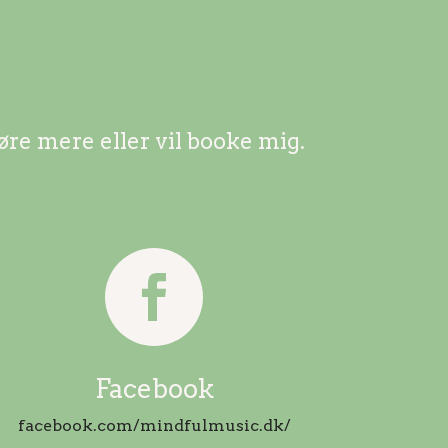
øre mere eller vil booke mig.

Facebook
facebook.com/mindfulmusic.dk/